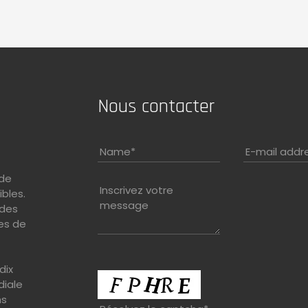
Nous contacter
Name
*
E-mail addr
 de
Inscrivez votre
ibles.
message
 des
es de
dix
diale
ns