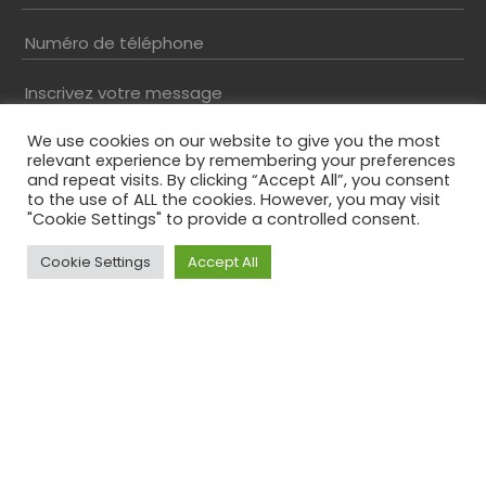
Numéro de téléphone
Inscrivez votre message
We use cookies on our website to give you the most
relevant experience by remembering your preferences
and repeat visits. By clicking “Accept All”, you consent
to the use of ALL the cookies. However, you may visit
"Cookie Settings" to provide a controlled consent.
Cookie Settings
Accept All
Top
Résolvez le captcha*
En envoyant ce formulaire, vous acceptez notre
politique de confidentialité
Comments
Ce champ n’est utilisé qu’à des fins de validation et