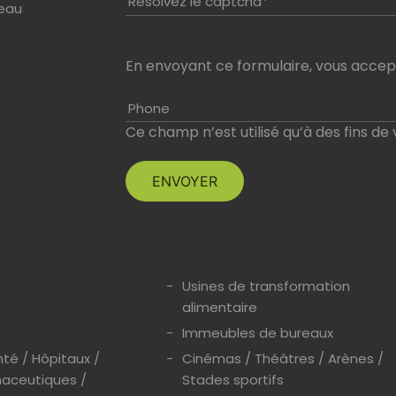
Résolvez le captcha*
seau
En envoyant ce formulaire, vous accept
Phone
Ce champ n’est utilisé qu’à des fins de 
Usines de transformation
alimentaire
s
Immeubles de bureaux
té / Hôpitaux /
Cinémas / Théâtres / Arènes /
aceutiques /
Stades sportifs