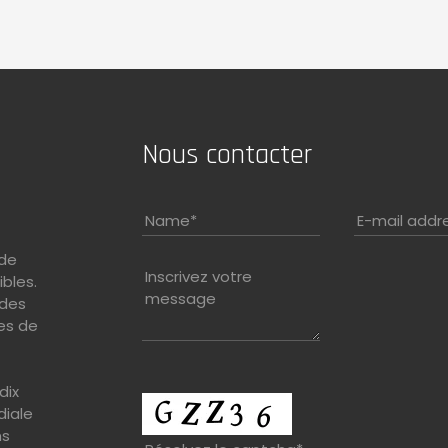
Nous contacter
Name
*
E-mail addr
 de
Inscrivez votre
ibles.
message
 des
es de
dix
diale
ns