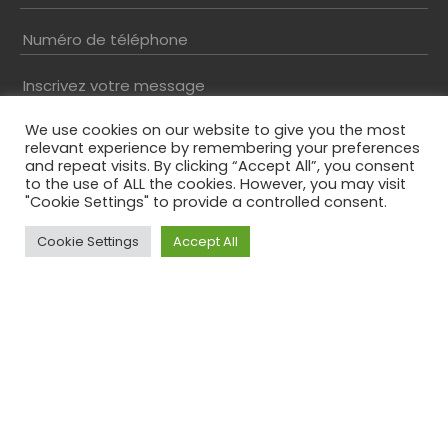
Numéro de téléphone
Inscrivez votre message
We use cookies on our website to give you the most
relevant experience by remembering your preferences
and repeat visits. By clicking “Accept All”, you consent
to the use of ALL the cookies. However, you may visit
"Cookie Settings" to provide a controlled consent.
Cookie Settings
Accept All
Top
Résolvez le captcha*
En envoyant ce formulaire, vous acceptez notre
politique de confidentialité
Phone
Ce champ n’est utilisé qu’à des fins de validation et