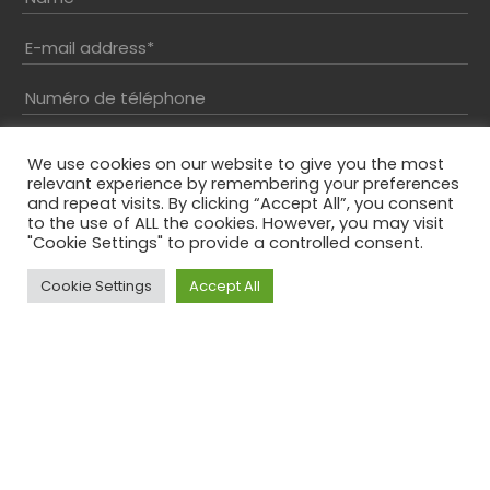
E-mail address
*
Numéro de téléphone
Inscrivez votre message
We use cookies on our website to give you the most
relevant experience by remembering your preferences
and repeat visits. By clicking “Accept All”, you consent
to the use of ALL the cookies. However, you may visit
"Cookie Settings" to provide a controlled consent.
Cookie Settings
Accept All
Top
Résolvez le captcha*
En envoyant ce formulaire, vous acceptez notre
politique de confidentialité
Phone