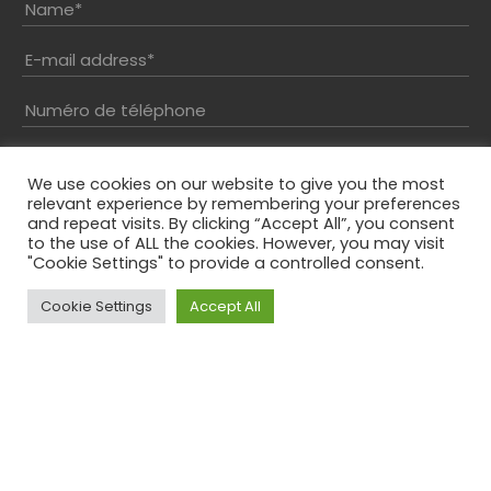
Name
*
E-mail address
*
Numéro de téléphone
Inscrivez votre message
We use cookies on our website to give you the most
relevant experience by remembering your preferences
and repeat visits. By clicking “Accept All”, you consent
to the use of ALL the cookies. However, you may visit
"Cookie Settings" to provide a controlled consent.
Cookie Settings
Accept All
Top
Résolvez le captcha*
En envoyant ce formulaire, vous acceptez notre
politique de confidentialité