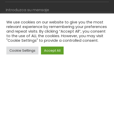
Introduzca su mensaje
We use cookies on our website to give you the most
relevant experience by remembering your preferences
and repeat visits. By clicking “Accept All”, you consent
to the use of ALL the cookies. However, you may visit
"Cookie Settings" to provide a controlled consent.
Resuelva el captcha*
Cookie Settings
Accept All
Top
Al enviar este formulario, acepta nuestra política
de privacidad
Comments
Este campo es un campo de validación y debe
quedar sin cambios.