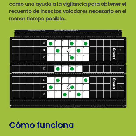
como una ayuda a la vigilancia para obtener el
recuento de insectos voladores necesario
en el
menor tiempo posible
..
Cómo funciona