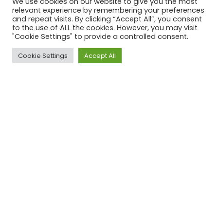
We use cookies on our website to give you the most
DESCUBRIR MÁS
relevant experience by remembering your preferences
and repeat visits. By clicking “Accept All”, you consent
to the use of ALL the cookies. However, you may visit
"Cookie Settings" to provide a controlled consent.
Cookie Settings
Accept All
Top
TRANSLUCENT
TM
TECHNOLOGY
Las trampas de luz para insectos
convencionales suelen dispersar luz UVA desde
la parte frontal y crean una ventana de
atracción limitada para las moscas. Sin
embargo, la Translucent Technology™ utilizada
en nuestra gama Genus® de trampas de luz
para insectos dispersa luz UVA desde la parte
superior, frontal y los laterales. El resultado es
una tasa de dispersión 2,4 veces superior a la