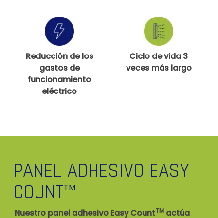
Reducción de los
Ciclo de vida 3
gastos de
veces más largo
funcionamiento
eléctrico
PANEL ADHESIVO EASY
COUNT
TM
TM
Nuestro panel adhesivo Easy Count
actúa