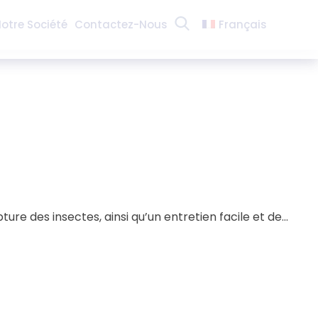
otre Société
Contactez-Nous
Français
Sea
English
Español
 des insectes, ainsi qu’un entretien facile et de...