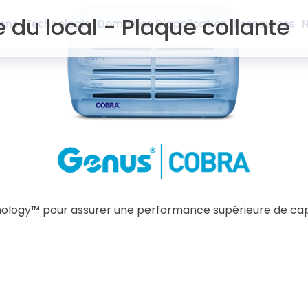
e du local - Plaque collante
ions
Technologie
Domaines D’application
Ressources
N
ology™ pour assurer une performance supérieure de capture