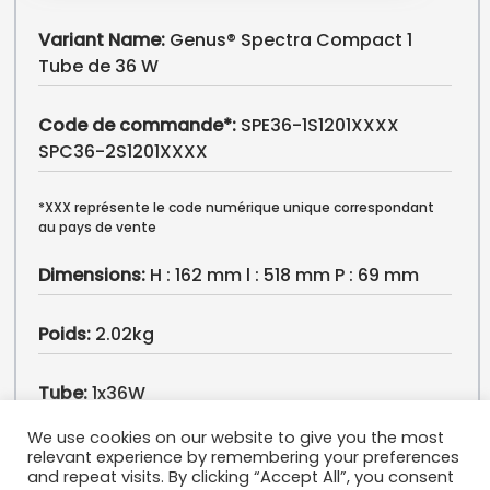
Variant Name:
Genus® Spectra Compact 1
Tube de 36 W
Code de commande*:
SPE36-1S1201XXXX
SPC36-2S1201XXXX
*XXX représente le code numérique unique correspondant
au pays de vente
Dimensions:
H : 162 mm l : 518 mm P : 69 mm
Poids:
2.02kg
Tube:
1x36W
We use cookies on our website to give you the most
Secteurs d’application:
relevant experience by remembering your preferences
and repeat visits. By clicking “Accept All”, you consent